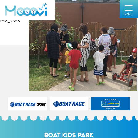
IMG_2353
フ
381 × 295
ル
投
投稿:
サ
IMG_2353
イ
稿
ズ
ナ
ビ
ゲ
ー
シ
ョ
ン