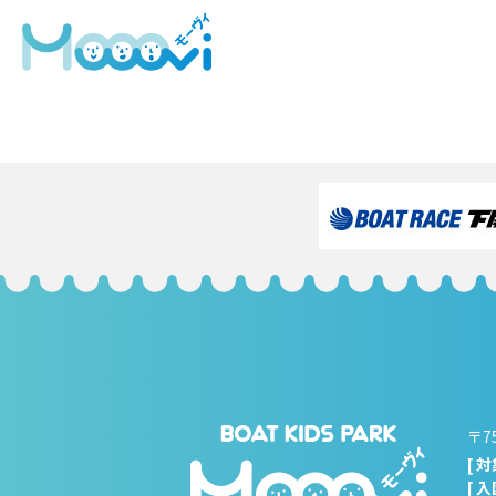
IMG_2343
フ
404 × 303
ル
投
投稿:
サ
IMG_2343
イ
稿
ズ
ナ
ビ
ゲ
ー
シ
ョ
ン
〒7
[ 
[ 