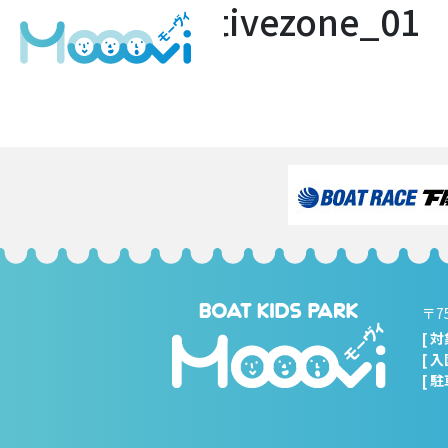
areamap-activezone_01
フ
308 × 200
ル
投
投稿:
サ
areamap-activezone_01
イ
稿
ズ
ナ
ビ
ゲ
ー
シ
ョ
ン
〒7
[ 
[ 
[ 