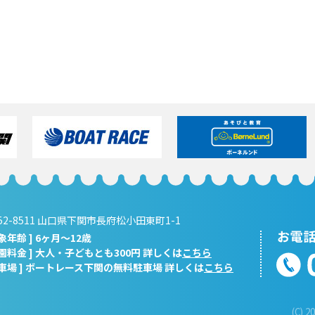
52-8511 山口県下関市長府松小田東町1-1
対象年齢 ] 6ヶ月～12歳
入園料金 ] 大人・子どもとも300円 詳しくは
こちら
駐車場 ] ボートレース下関の無料駐車場 詳しくは
こちら
(C) 2