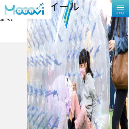
左下01_ホイール
フ
1000 × 631
ル
投
投稿:
サ
左下01
イ
稿
ズ
ナ
ビ
ゲ
ー
シ
ョ
ン