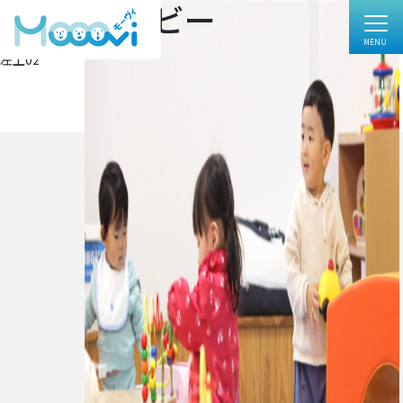
左上02_ベビー
フ
1000 × 631
ル
投
投稿:
サ
左上02
イ
稿
ズ
ナ
ビ
ゲ
ー
シ
ョ
ン