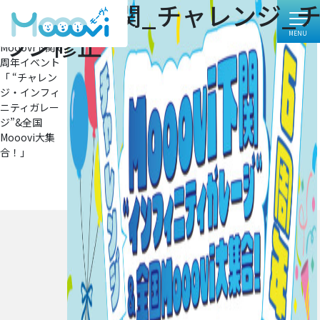
Mooovi下関_チャレンジ_
フ
1785 × 2526
ル
投
投稿:
ラシ修正
サ
Mooovi下関 6
イ
稿
周年イベント
ズ
ナ
「 “チャレン
ジ・インフィ
ビ
ニティガレー
ジ”&全国
ゲ
Mooovi大集
ー
合！」
シ
ョ
ン