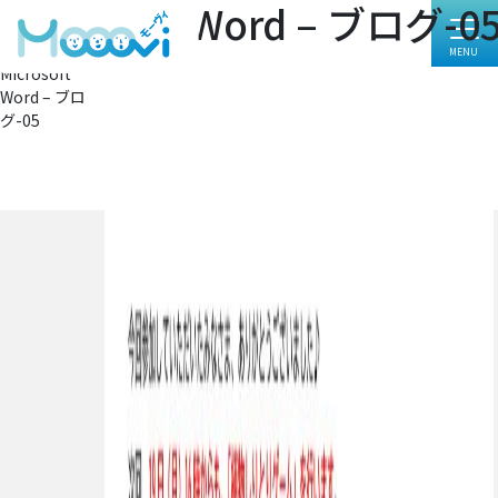
Microsoft Word – ブログ-0
フ
4132 × 5847
ル
投
投稿:
サ
Microsoft
イ
稿
Word – ブロ
ズ
ナ
グ-05
ビ
ゲ
ー
シ
ョ
ン