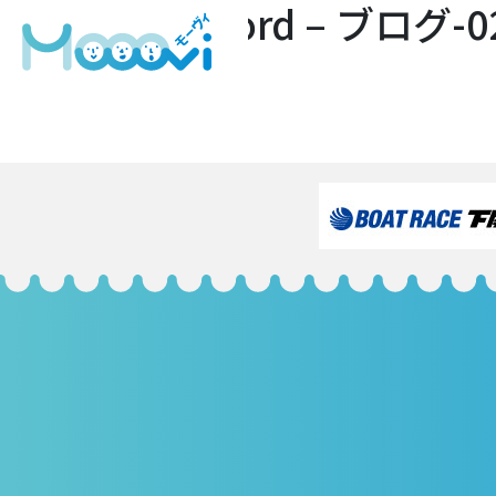
Microsoft Word – ブログ-0
フ
4132 × 5847
ル
投
投稿:
サ
Microsoft Word – ブログ-02
イ
稿
ズ
ナ
ビ
ゲ
ー
シ
ョ
ン