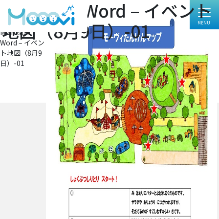
Microsoft Word – イベント
フ
620 × 878
ル
投
投稿:
地図（8月9日）-01
サ
Microsoft
イ
稿
Word – イベン
ズ
ナ
ト地図（8月9
日）-01
ビ
ゲ
ー
シ
ョ
ン