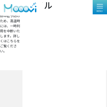
PDF ファイル
フ
4958 × 7017
ル
投
投稿:
サ
熱中症予防の
イ
稿
ため、高温時
ズ
ナ
には、一時利
用を中断いた
ビ
します。詳し
くはこちらを
ゲ
ご覧くださ
ー
い。
シ
ョ
ン