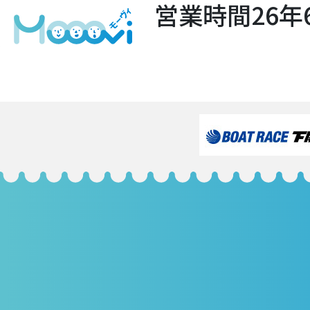
ミッドナイト営業時間26年
フ
1241 × 1755
ル
投
投稿:
サ
6月 営業時間変更のおしらせ
イ
稿
ズ
ナ
ビ
ゲ
ー
シ
ョ
ン