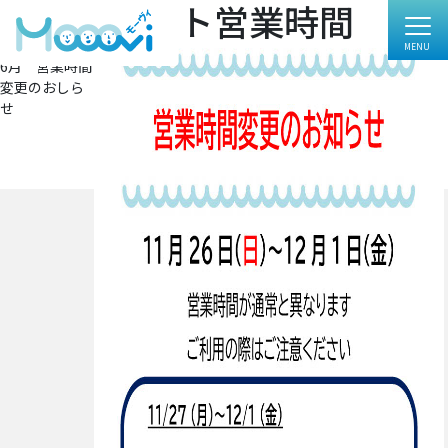
ミッドナイト営業時間
フ
724 × 1024
ル
投
投稿:
サ
6月 営業時間
イ
稿
変更のおしら
ズ
ナ
せ
ビ
ゲ
ー
シ
ョ
ン