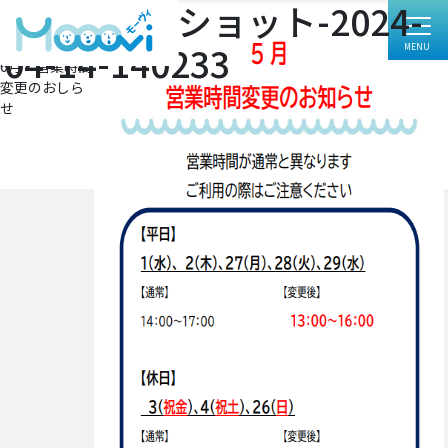
スクリーンショット-2024-
フ
472 × 668
ル
投
投稿:
04-14-140233
サ
6月 営業時間
イ
稿
変更のおしら
ズ
ナ
せ
ビ
ゲ
ー
シ
ョ
ン