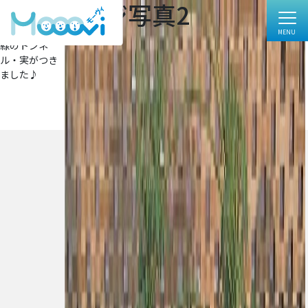
フル ページ写真2
フ
2475 × 3500
ル
投
投稿:
サ
緑のトンネ
イ
稿
ル・実がつき
ズ
ナ
ました♪
ビ
ゲ
ー
シ
ョ
ン