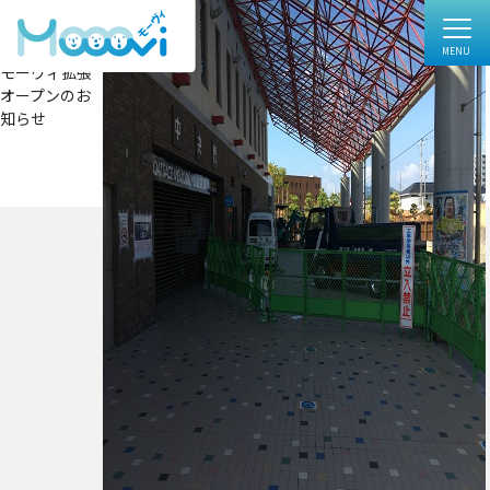
IMG-3714
フ
605 × 454
ル
投
投稿:
サ
モーヴィ拡張
イ
稿
オープンのお
ズ
ナ
知らせ
ビ
ゲ
ー
シ
ョ
ン