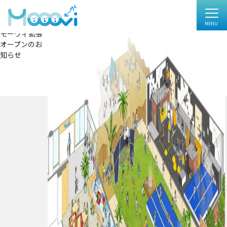
新エリア
フ
1229 × 851
ル
投
投稿:
サ
モーヴィ拡張
イ
稿
オープンのお
ズ
ナ
知らせ
ビ
ゲ
ー
シ
ョ
ン