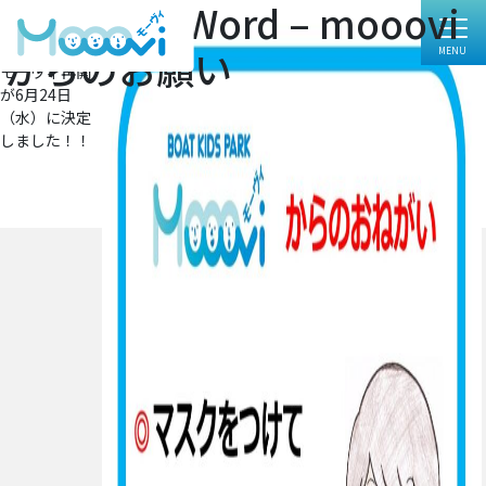
Microsoft Word – mooovi
フ
1053 × 1489
ル
投
投稿:
からのお願い
サ
モーヴィ再開
イ
稿
が6月24日
ズ
ナ
（水）に決定
しました！！
ビ
ゲ
ー
シ
ョ
ン