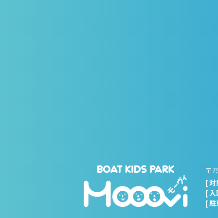
〒7
[ 
[ 
[ 