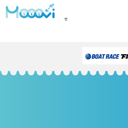
logo
フ
1285 × 707
ル
投
投稿:
サ
スノードームイベント中止のお知らせ
イ
稿
ズ
ナ
ビ
ゲ
ー
シ
ョ
ン