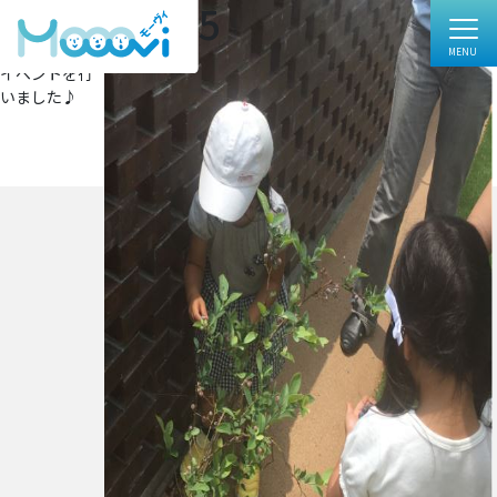
キャプチャ5
フ
516 × 744
ル
投
投稿:
サ
イベントを行
イ
稿
いました♪
ズ
ナ
ビ
ゲ
ー
シ
ョ
ン