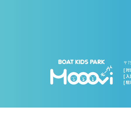
〒7
[ 
[ 
[ 