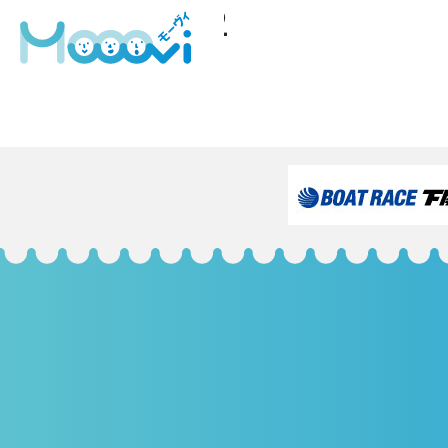
キャプチャ12
フ
788 × 571
ル
投
投稿:
サ
イベントを行いました♪
イ
稿
ズ
ナ
ビ
ゲ
ー
シ
ョ
ン