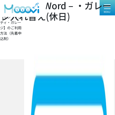
Microsoft Word – ・ガレー
フ
4958 × 7017
ル
投
投稿:
ジ入れ替え(休日)
サ
【インフィニ
イ
稿
ティ・ガレー
ズ
ナ
ジ】のご利用
方法（先着申
ビ
込制）
ゲ
ー
シ
ョ
ン